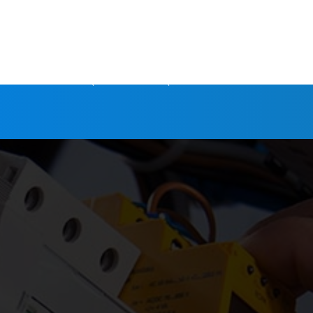
BORNE 
DÉPANNAGE 
DOMOTIQUE / 
RÉNOVA
TISATION
ÉLECTRIQUE
ÉLECTRIQUE
ALARME
ÉLECTR